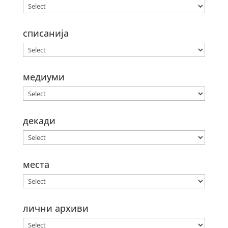
списанија
медиуми
декади
места
лични архиви