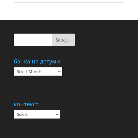
банка на датуми
банка
на
датуми
контекст