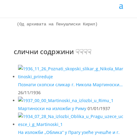
Чланак:
JPG sr
(Од архивата на Пенушлиски Кирил)

слични содржини ☟☟☟☟
Познати скопски сликар г. Никола Мартиноски…
26/11/1936
Мартиноски на изложби у Риму
01/01/1937
На изложби „Облика“ у Прагу узеће учешће и г.