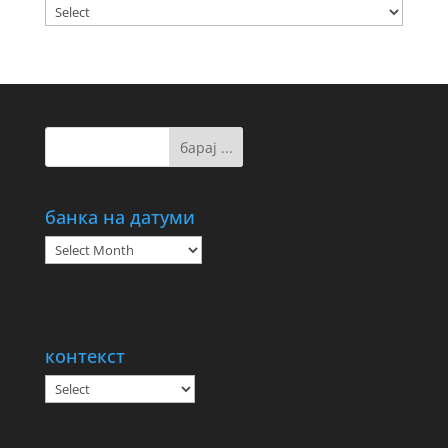
банка на датуми
банка
на
датуми
контекст