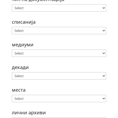
списанија
медиуми
декади
места
лични архиви