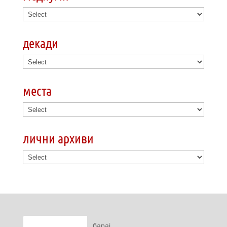
декади
места
лични архиви