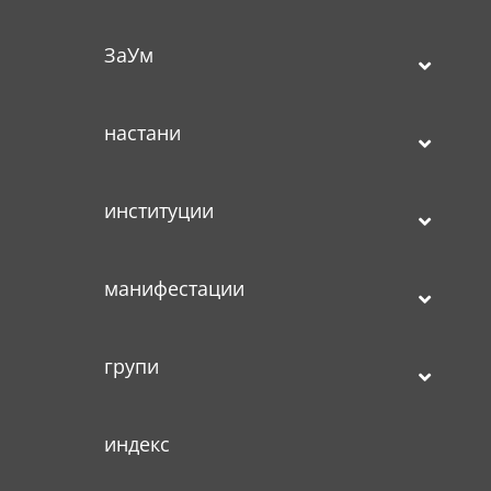
ЗаУм
настани
институции
манифестации
групи
индекс