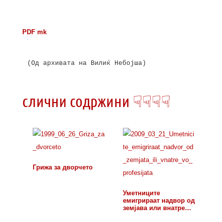
PDF mk
(Од архивата на Вилиќ Небојша)

слични содржини ☟☟☟☟
Грижа за дворчето
Уметниците
емигрираат надвор од
земјава или внатре…