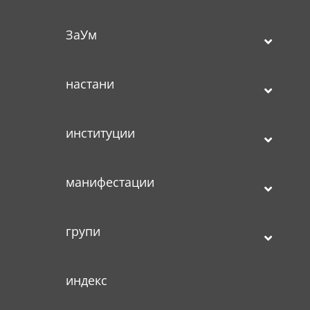
ЗаУм
настани
институции
манифестации
групи
индекс