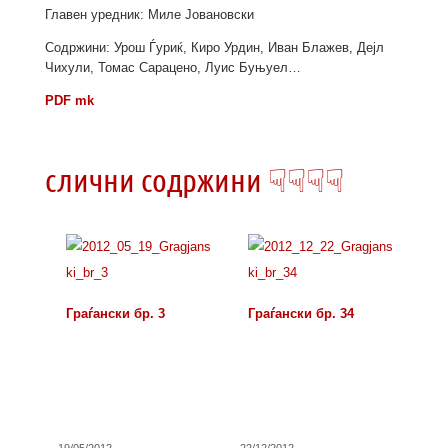
Главен уредник: Миле Јовановски
Содржини: Урош Ѓуриќ, Киро Урдин, Иван Блажев, Дејл
Чихули, Томас Сарацено, Луис Буњуел…
PDF mk
слични содржини ☟☟☟☟
Граѓански бр. 3
Граѓански бр. 34