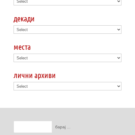
декади
места
лични архиви