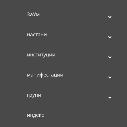
ЗаУм
настани
институции
манифестации
групи
индекс