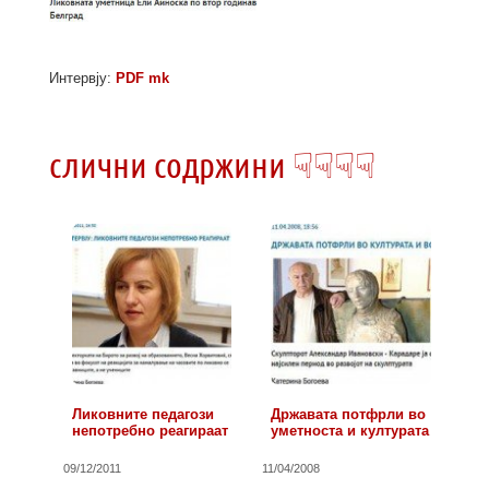
Интервју:
PDF mk
слични содржини ☟☟☟☟
Ликовните педагози
Државата потфрли во
непотребно реагираат
уметноста и културата
09/12/2011
11/04/2008