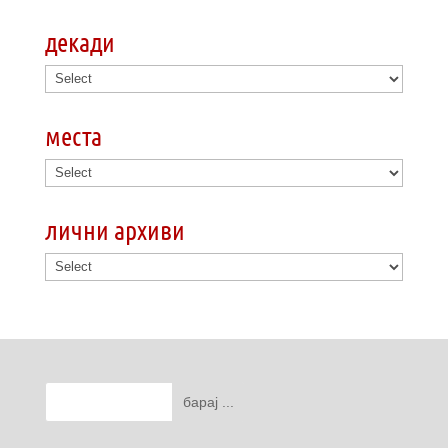
декади
места
лични архиви