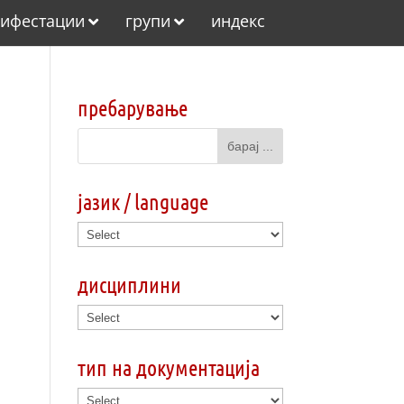
ифестации
групи
индекс
пребарување
јазик / language
дисциплини
тип на документација