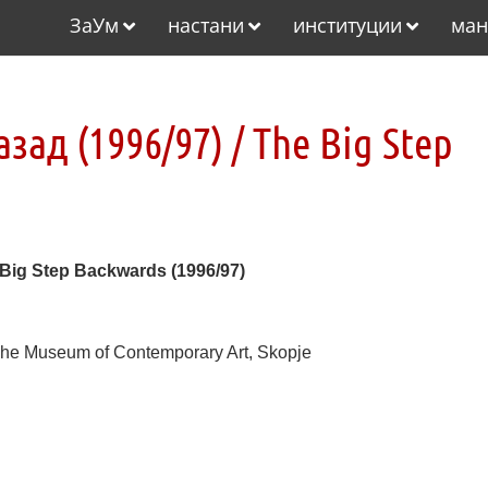
ЗаУм
настани
институции
ман
ад (1996/97) / The Big Step
 Big Step Backwards (1996/97)
The Museum of Contemporary Art, Skopje