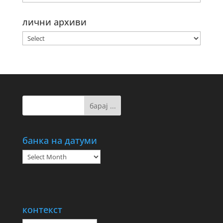
лични архиви
банка на датуми
банка
на
датуми
контекст