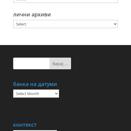
лични архиви
банка на датуми
банка
на
датуми
контекст