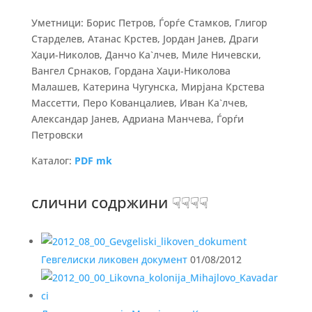
Уметници: Борис Петров, Ѓорѓе Стамков, Глигор
Старделев, Атанас Крстев, Јордан Јанев, Драги
Хаџи-Николов, Данчо Ка`лчев, Миле Ничевски,
Вангел Срнаков, Гордана Хаџи-Николова
Малашев, Катерина Чугунска, Мирјана Крстева
Массетти, Перо Кованцалиев, Иван Ка`лчев,
Александар Јанев, Адриана Манчева, Ѓорѓи
Петровски
Каталог:
PDF mk
слични содржини ☟☟☟☟
Гевгелиски ликовен документ
01/08/2012