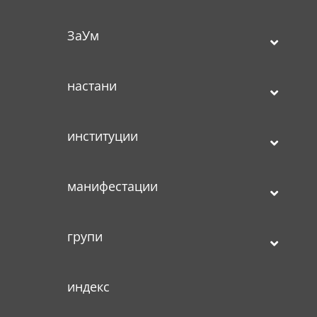
ЗаУм
настани
институции
манифестации
групи
индекс