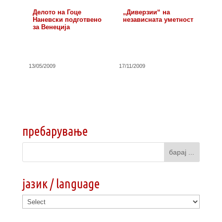
Делото на Гоце
„Диверзии“ на
Наневски подготвено
независната уметност
за Венеција
13/05/2009
17/11/2009
пребарување
јазик / language