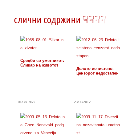
слични содржини ☟☟☟☟
Средби со уметникот:
Сликар на животот
Делото исчистено,
цензорот недостапен
01/08/1968
23/06/2012