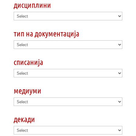
дисциплини
тип на документација
списанија
медиуми
декади