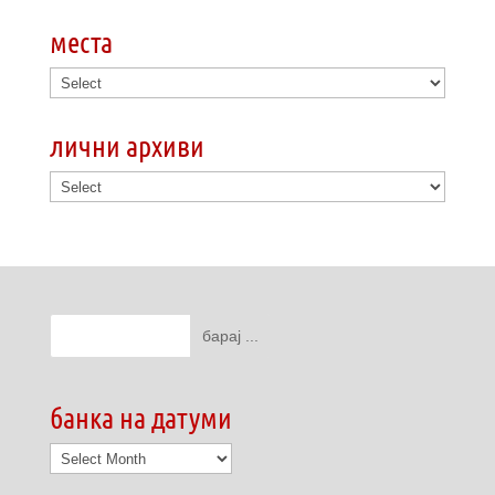
места
лични архиви
банка на датуми
банка
на