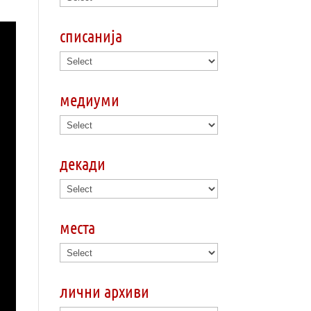
списанија
медиуми
декади
места
лични архиви