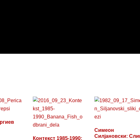
ргиев
Симеон
Силјановски: Сли
Контекст 1985​-​1990: