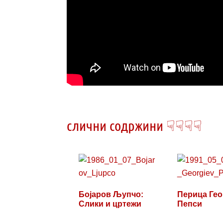
слични содржини ☟☟☟☟
Бојаров Љупчо:
Перица Гео
Слики и цртежи
Пепси