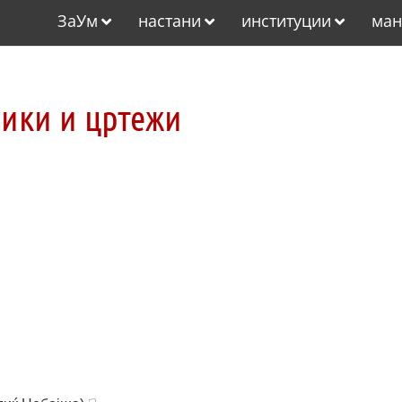
ЗаУм
настани
институции
ман
лики и цртежи