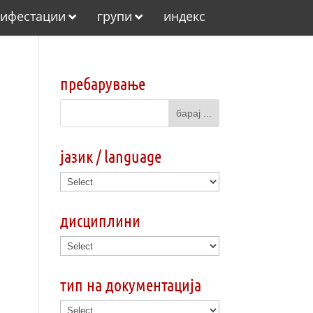
ифестации
групи
индекс
пребарување
јазик / language
дисциплини
тип на документација