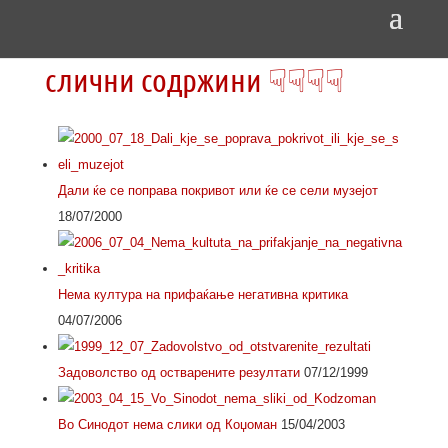
Напис:
PDF mk
слични содржини ☟☟☟☟
Дали ќе се поправа покривот или ќе се сели музејот
18/07/2000
Нема култура на прифаќање негативна критика
04/07/2006
Задоволство од остварените резултати
07/12/1999
Во Синодот нема слики од Коџоман
15/04/2003