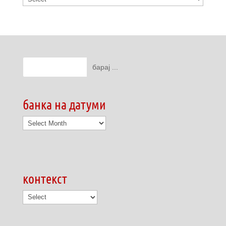
банка на датуми
банка
на
датуми
контекст