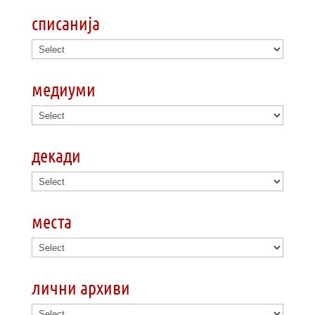
списанија
медиуми
декади
места
лични архиви