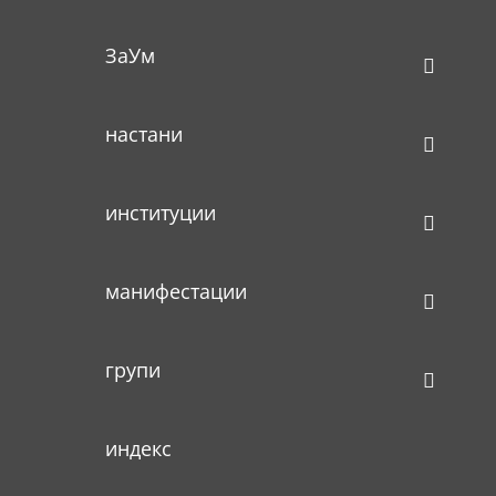
ЗаУм
настани
институции
манифестации
групи
индекс