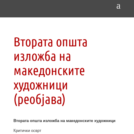
Втората општа
изложба на
македонските
художници
(реобјава)
Втората општа изложба на македонските художници
Критички осврт