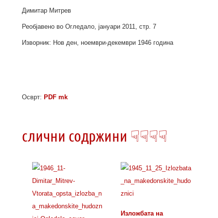
Димитар Митрев
Реобјавено во Огледало, јануари 2011, стр. 7
Изворник: Нов ден, ноември-декември 1946 година
Осврт:
PDF mk
слични содржини ☟☟☟☟
Изложбата на