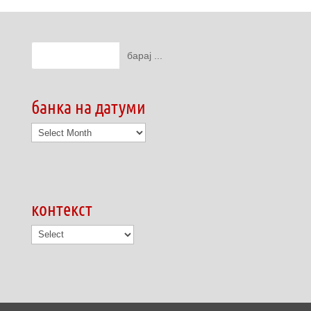
банка на датуми
банка
на
датуми
контекст