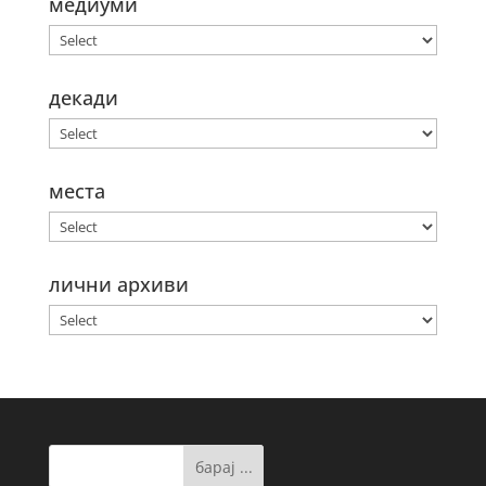
медиуми
декади
места
лични архиви