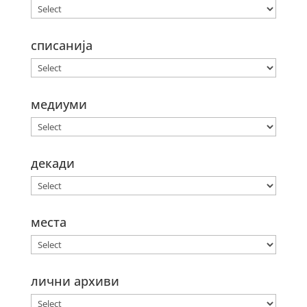
списанија
медиуми
декади
места
лични архиви