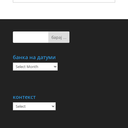
банка на датуми
банка
на
датуми
контекст