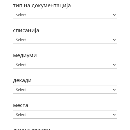
тип на документација
списанија
медиуми
декади
места