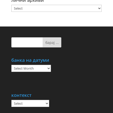
лични архиви
банка на датуми
банка
на
датуми
контекст