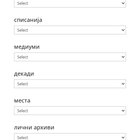
списанија
медиуми
декади
места
лични архиви