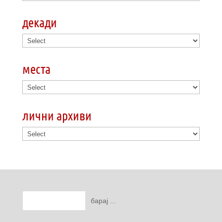
декади
места
лични архиви