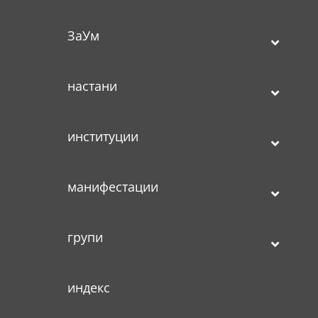
ЗаУм
настани
институции
манифестации
групи
индекс