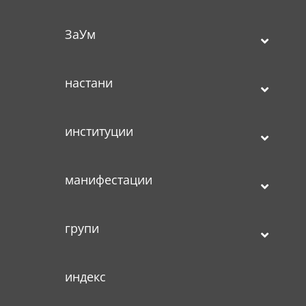
ЗаУм
настани
институции
манифестации
групи
индекс