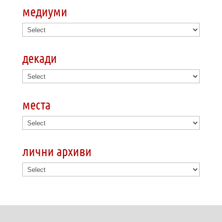
медиуми
декади
места
лични архиви