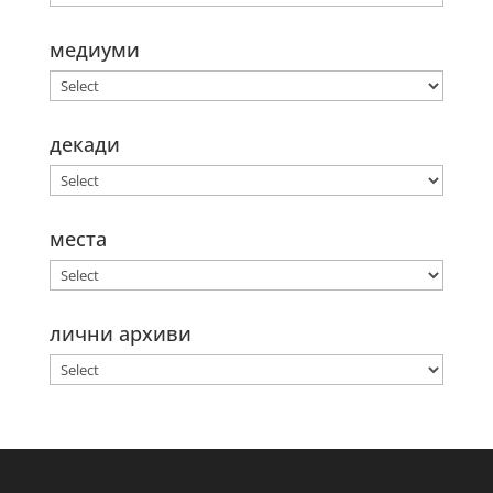
медиуми
декади
места
лични архиви