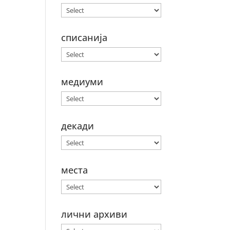
списанија
медиуми
декади
места
лични архиви