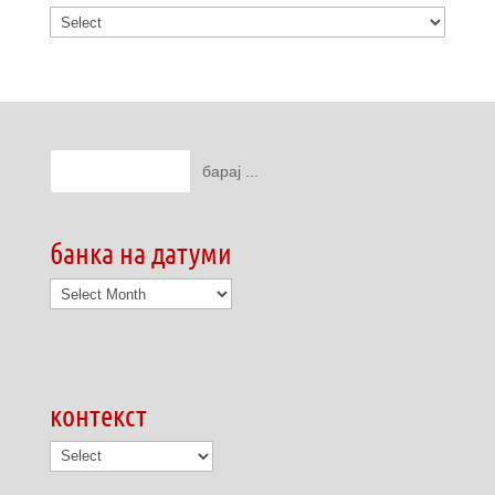
банка на датуми
банка
на
датуми
контекст