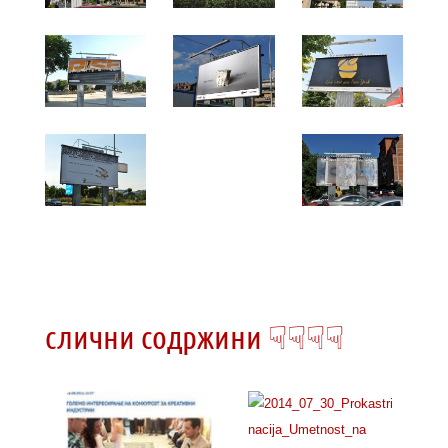
слични содржини ☟☟☟☟