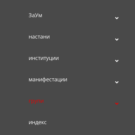
ЗаУм
настани
институции
манифестации
групи
индекс