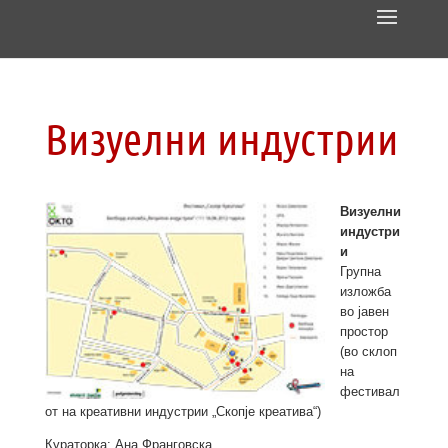
Визуелни индустрии
Визуелни
индустри
и
Групна
изложба
во јавен
простор
(во склоп
на
фестивал
от на креативни индустрии „Скопје креатива“)
Кураторка: Ана Франговска