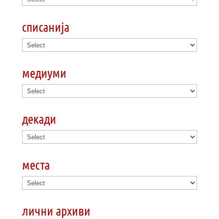
списанија
медиуми
декади
места
лични архиви