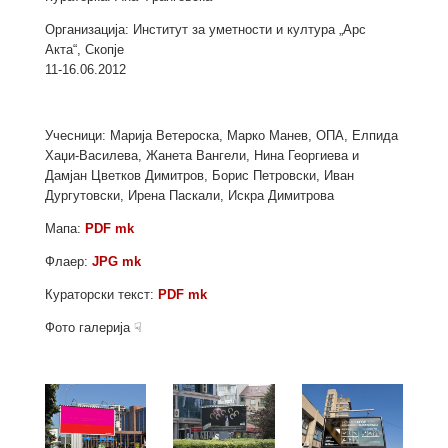
Организација: Институт за уметности и култура „Арс
Акта“, Скопје
11-16.06.2012
Учесници: Марија Ветероскa, Марко Манев, ОПА, Елпида
Хаџи-Василева, Жанета Вангели, Нина Георгиева и
Дамјан Цветков Димитров, Борис Петровски, Иван
Дургутовски, Ирена Паскали, Искра Димитрова
Мапа:
PDF mk
Флаер:
JPG mk
Кураторски текст:
PDF mk
Фото галерија ☟