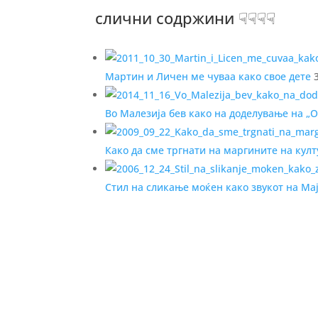
слични содржини ☟☟☟☟
Мартин и Личен ме чуваа како свое дете
3
Во Малезија бев како на доделување на „
Како да сме тргнати на маргините на кул
Стил на сликање моќен како звукот на Ма