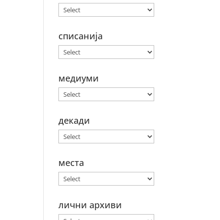
списанија
медиуми
декади
места
лични архиви