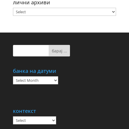
лични архиви
банка на датуми
банка
на
датуми
контекст