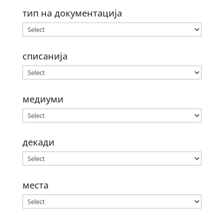
тип на документација
списанија
медиуми
декади
места