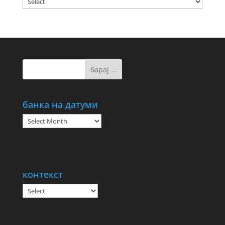
банка на датуми
банка
на
датуми
контекст