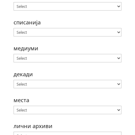
списанија
медиуми
декади
места
лични архиви