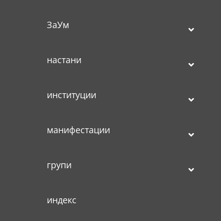
ЗаУм
настани
институции
манифестации
групи
индекс