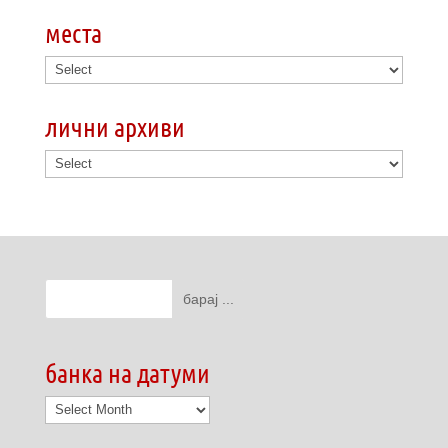
места
лични архиви
банка на датуми
банка
на