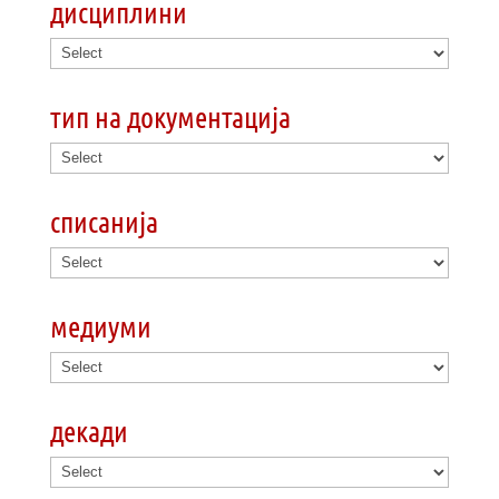
дисциплини
тип на документација
списанија
медиуми
декади