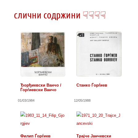
слични содржини ☟☟☟☟
Ђорђиевски Ванчо /
Станко Ѓорѓиев
Ѓорѓиевски Ванчо
01/03/1984
12/05/1988
Филип Ѓорѓиев
Трајче Јанчевски