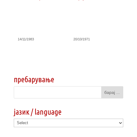
14/11/1983
20/10/1971
пребарување
јазик / language