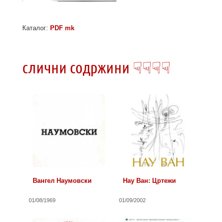
Каталог:
PDF mk
слични содржини ☟☟☟☟
Вангел Наумовски
Нау Ван: Цртежи
01/08/1969
01/09/2002