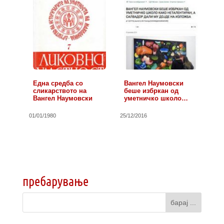
Една средба со
Вангел Наумовски
сликарството на
беше избркан од
Вангел Наумовски
уметничко школо…
01/01/1980
25/12/2016
пребарување