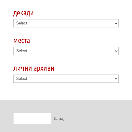
декади
места
лични архиви