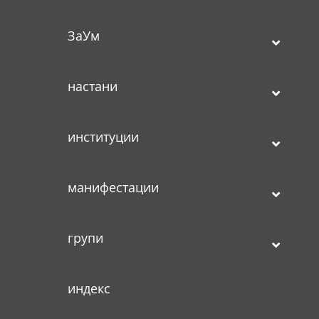
ЗаУм
настани
институции
манифестации
групи
индекс