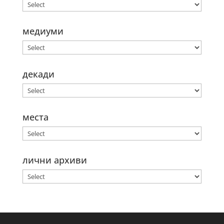
медиуми
декади
места
лични архиви