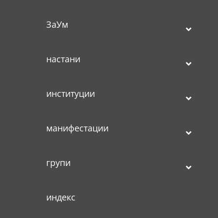
ЗаУм
настани
институции
манифестации
групи
индекс