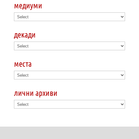
медиуми
декади
места
лични архиви