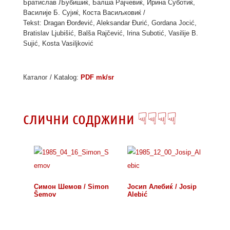
Братислав Љубишиќ, Балша Рајчевиќ, Ирина Суботиќ,
Василије Б. Сујиќ, Коста Васиљковиќ /
Tekst: Dragan Đorđević, Aleksandar Đurić, Gordana Jocić,
Bratislav Ljubišić, Balša Rajčević, Irina Subotić, Vasilije B.
Sujić, Kosta Vasiljković
Каталог / Katalog:
PDF mk/sr
слични содржини ☟☟☟☟
Симон Шемов / Simon
Јосип Алебиќ / Josip
Šemov
Alebić