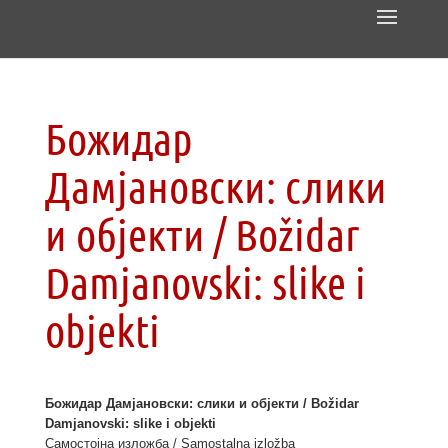
Божидар
Дамјановски: слики
и објекти / Božidar
Damjanovski: slike i
objekti
Божидар Дамјановски: слики и објекти / Božidar
Damjanovski: slike i objekti
Самостојна изложба / Samostalna izložba