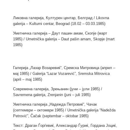
Ликовна галерија, Културен центар, Белград / Likovna
galerija – Kulturni centar, Beograd (18.02 – 03.03.1985)
Уметничка галерија – Даут пашин амам, Скопје (март
1985) / Umetnička galerija – Daut pašin amam, Skopje (mart
1985)
Галерија „Лазар Возаревиќ“, Сремска Митровица (април –
мај 1985) / Galerija “Lazar Vozarević”, Sremska Mitrovica
(april – maj 1985)
Современа галерија, Зрењанин (јуни – јули 1985) /
Savremena galerija, Zrenjanin (juni – juli 1985)
Уметничка галерија „Надежда Петровиќ“, Чачак
(септември – октомври 1985) / Umetnička galerija “Nadežda
Petrović”, Čačak (septembar – oktobar 1985)
Текст: Драган Ѓорѓевиќ, Александар Ѓуриќ, Гордана Јоциќ,