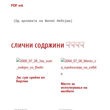
PDF mk
(Од архивата на Вилиќ Небојша)

слични содржини ☟☟☟☟
Јас сум среќен во
Берлин
Место за
исполнување на
желбите