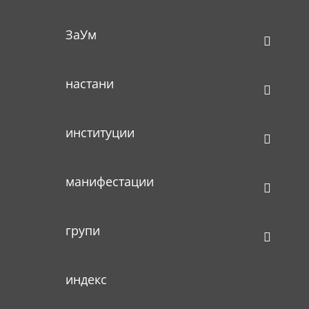
ЗаУм
настани
институции
манифестации
групи
индекс