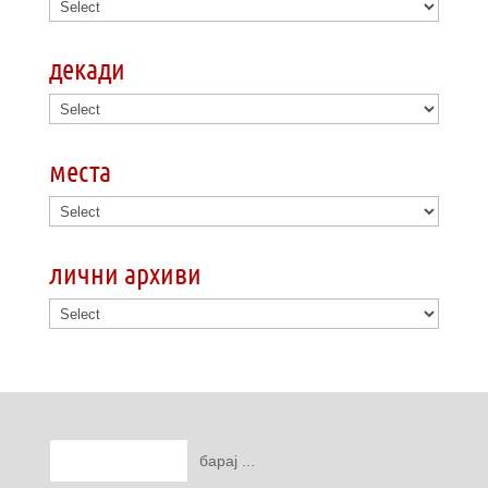
декади
места
лични архиви