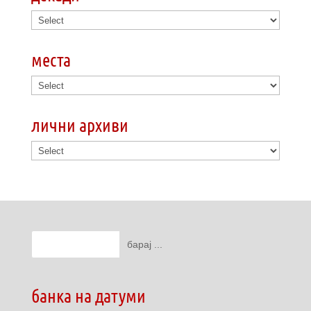
места
лични архиви
банка на датуми