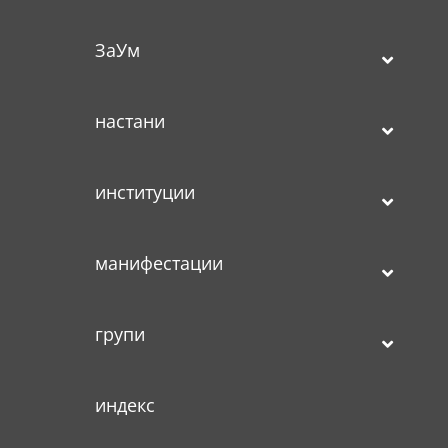
ЗаУм
настани
институции
манифестации
групи
индекс