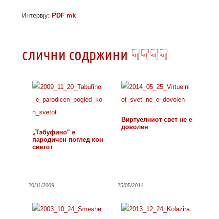
Интервју:
PDF mk
слични содржини ☟☟☟☟
Виртуелниот свет не е
доволен
„Табуфино" е
пародичен поглед кон
светот
20/11/2009
25/05/2014