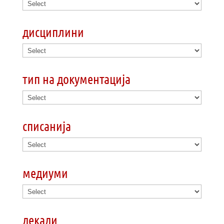
дисциплини
тип на документација
списанија
медиуми
декади