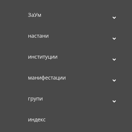
ЗаУм
настани
институции
манифестации
групи
индекс