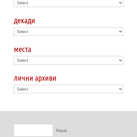
декади
места
лични архиви