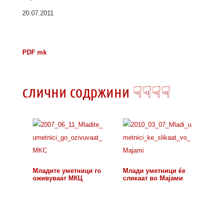
20.07.2011
PDF mk
слични содржини ☟☟☟☟
Младите уметници го
Млади уметници ќе
оживуваат МКЦ
сликаат во Мајами