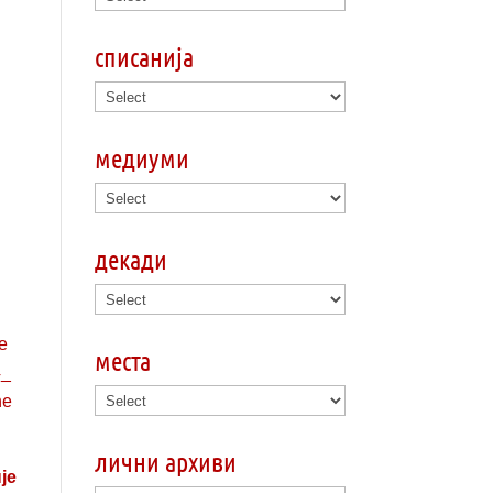
списанија
медиуми
декади
места
лични архиви
је