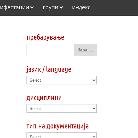
ифестации
групи
индекс
пребарување
јазик / language
дисциплини
тип на документација