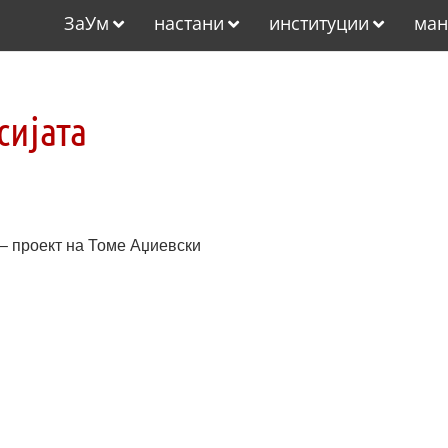
ЗаУм
настани
институции
ман
сијата
 – проект на Томе Аџиевски