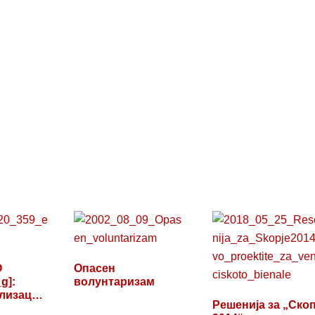
O
Опасен
g]:
волунтаризам
лизација
Решенија за „Скоп