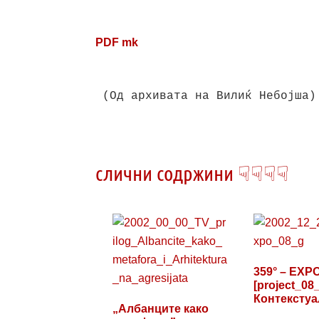
PDF mk
(Од архивата на Вилиќ Небојша)

слични содржини ☟☟☟☟
359° – EXP
[project_08_
Контекстуа
„Албанците како
на…