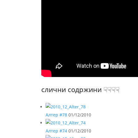
слични содржини ☟☟☟☟
Алтер #78
01/12/2010
Алтер #74
01/12/2010