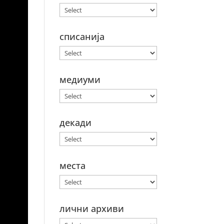
списанија
медиуми
декади
места
лични архиви