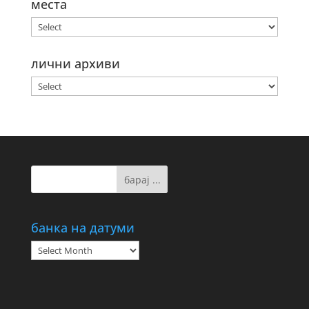
места
лични архиви
банка на датуми
банка
на
датуми