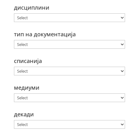
дисциплини
тип на документација
списанија
медиуми
декади