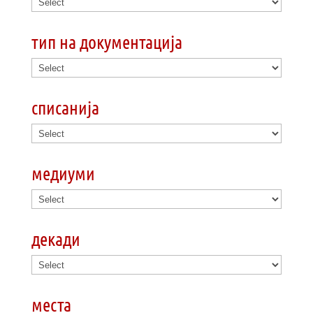
тип на документација
списанија
медиуми
декади
места