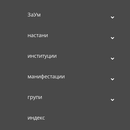
ЗаУм
настани
институции
манифестации
групи
индекс