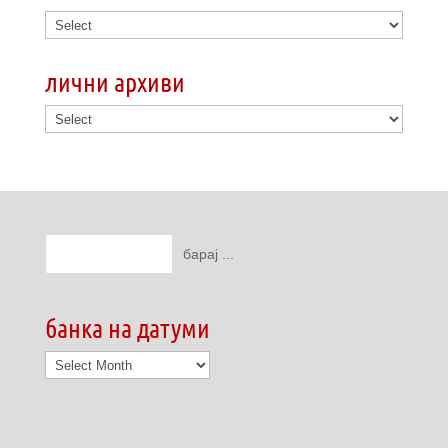
лични архиви
банка на датуми
банка
на
датуми