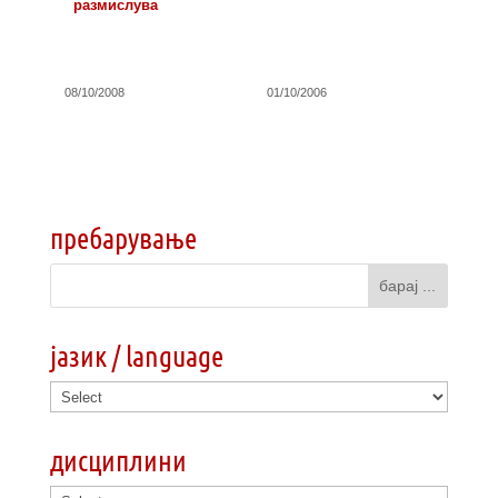
размислува
08/10/2008
01/10/2006
пребарување
јазик / language
дисциплини