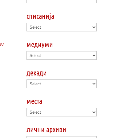
списанија
медиуми
декади
места
лични архиви