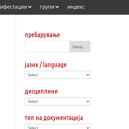
ифестации
групи
индекс
пребарување
јазик / language
дисциплини
тип на документација