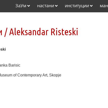
ЗаУм
настани
институции
ман
/ Aleksandar Risteski
ski
anka Barisic
Museum of Contemporary Art, Skopje