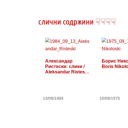
слични содржини ☟☟☟☟
Александар
Борис Нико
Ристески: слики /
Boris Nikol
Aleksandar Risteski:
paintings
13/09/1984
10/09/1975