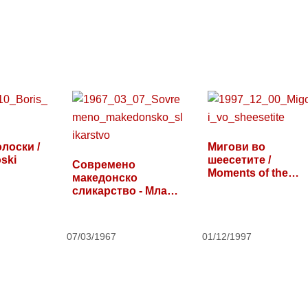
лоски /
Мигови во
oski
шеесетите /
Современo
Moments of the
македонско
Sixties
сликарство - Млада
генерација
07/03/1967
01/12/1997