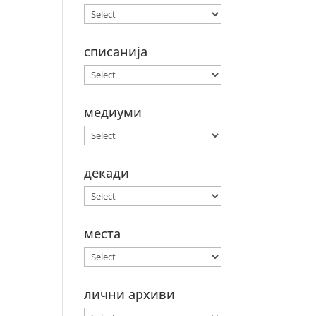
списанија
медиуми
декади
места
лични архиви