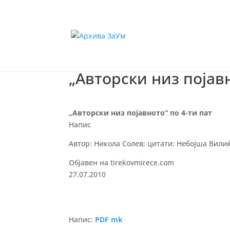
„Авторски низ појавн
„Авторски низ појавното“ по 4-ти пат
Напис
Автор: Никола Солев; цитати: Небојша Вили
Објавен на tirekovmirece.com
27.07.2010
Напис:
PDF mk