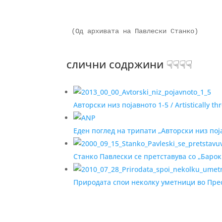
(Од архивата на Павлески Станко)
слични содржини ☟☟☟☟
Авторски низ појавното 1-5 / Artistically t
Еден поглед на трипати „Авторски низ поја
Станко Павлески се претставува со „Барок
Природата спои неколку уметници во Пре