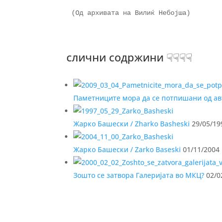
(Од архивата на Вилиќ Небојша)

слични содржини ☟☟☟☟
Паметниците мора да се потпишани од а
Жарко Башески / Zharko Basheski
29/05/19
Жарко Башески / Zarko Baseski
01/11/2004
Зошто се затвора Галеријата во МКЦ?
02/0