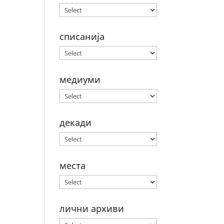
списанија
медиуми
декади
места
лични архиви