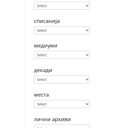
списанија
медиуми
декади
места
лични архиви