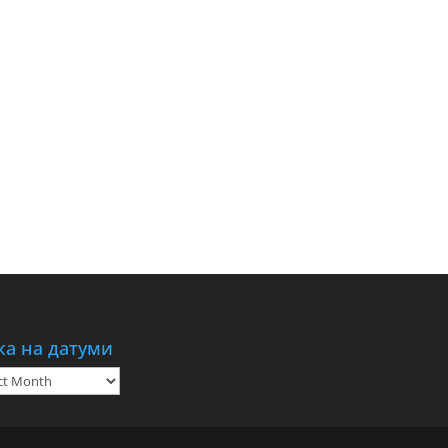
ка на датуми
а
ми