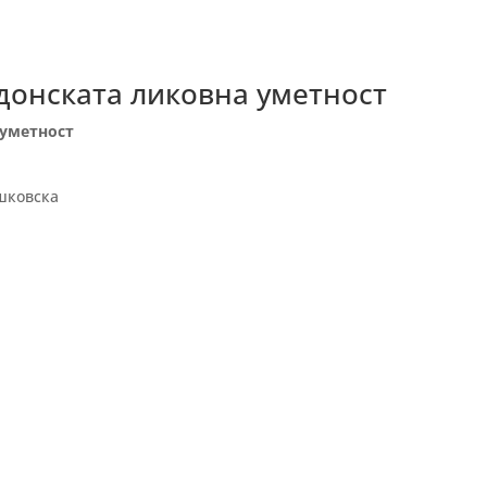
донската ликовна уметност
 уметност
ошковска