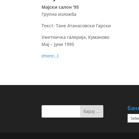
Мајски салон ’95
Групна изложба
Текст: Тане Атанасовски Гарски
Уметничка галерија, Куманово
Мај – јуни 1995
(more…)
бан
банк
на
дату