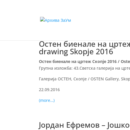
Остен биенале на цртеж 
drawing Skopje 2016
Остен биенале на цртеж Скопје 2016 / Osten
Групна изложба: 43.Светска галерија на цртеж
Галерија ОСТЕН, Скопје / OSTEN Gallery, Sko
22.09.2016
(more…)
Јордан Ефремов – Јошко 