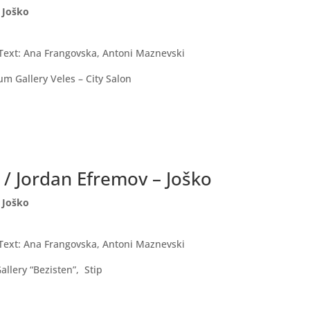
 Joško
ext: Ana Frangovska, Antoni Maznevski
 Gallery Veles – City Salon
/ Jordan Efremov – Joško
 Joško
ext: Ana Frangovska, Antoni Maznevski
llery “Bezisten”, Stip