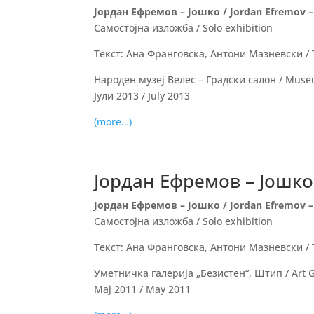
Јордан Ефремов – Јошко / Jordan Efremov –
Самостојна изложба / Solo exhibition
Текст: Ана Франговска, Антони Мазневски / T
Народен музеј Велес – Градски салон / Museum
Јули 2013 / July 2013
(more…)
Јордан Ефремов – Јошко 
Јордан Ефремов – Јошко / Jordan Efremov –
Самостојна изложба / Solo exhibition
Текст: Ана Франговска, Антони Мазневски / T
Уметничка галерија „Безистен“, Штип / Art Ga
Мај 2011 / May 2011