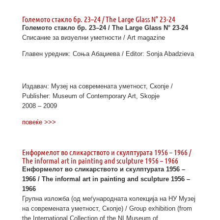
Големото стакло бр. 23–24 / The Large Glass N° 23-24
Големото стакло бр. 23–24 / The Large Glass N° 23-24
Списание за визуелни уметности / Art magazine
Главен уредник: Соња Абаџиева / Editor: Sonja Abadzieva
Издавач: Музеј на современата уметност, Скопје /
Publisher: Museum of Contemporary Art, Skopje
2008 – 2009
повеќе >>>
Енформелот во сликарството и скулптурата 1956 – 1966 /
The informal art in painting and sculpture 1956 – 1966
Енформелот во сликарството и скулптурата 1956 –
1966 / The informal art in painting and sculpture 1956 –
1966
Групна изложба (од меѓународната колекција на НУ Музеј
на современата уметност, Скопје) / Group exhibition (from
the International Collection of the NI Museum of