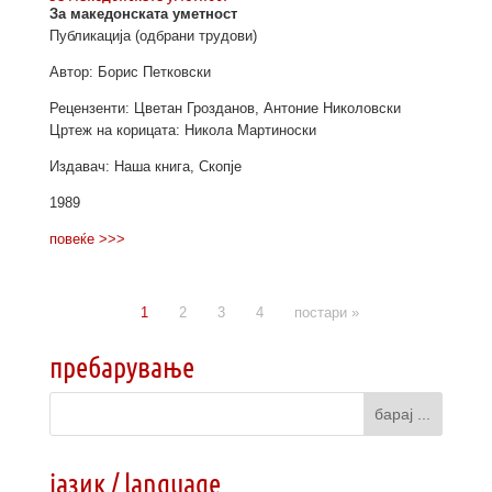
За македонската уметност
Публикација (одбрани трудови)
Автор: Борис Петковски
Рецензенти: Цветан Грозданов, Антоние Николовски
Цртеж на корицата: Никола Мартиноски
Издавач: Наша книга, Скопје
1989
повеќе >>>
1
2
3
4
постари »
пребарување
јазик / language