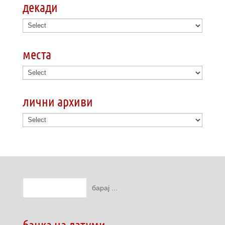
декади
места
лични архиви
банка на датуми