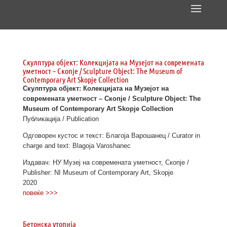
Скулптура објект: Колекцијата на Музејот на современата
уметност – Скопје / Sculpture Object: The Museum of
Contemporary Art Skopje Collection
Скулптура објект: Колекцијата на Музејот на
современата уметност – Скопје / Sculpture Object: The
Museum of Contemporary Art Skopje Collection
Публикација / Publication
Одговорен кустос и текст: Благоја Варошанец / Curator in
charge and text: Blagoja Varoshanec
Издавач: НУ Музеј на современата уметност, Скопје /
Publisher: NI Museum of Contemporary Art, Skopje
2020
повеќе >>>
Бетонска утопија