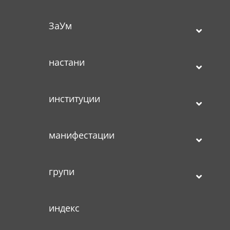
ЗаУм
настани
институции
манифестации
групи
индекс