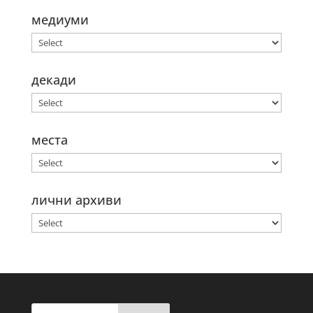
медиуми
декади
места
лични архиви