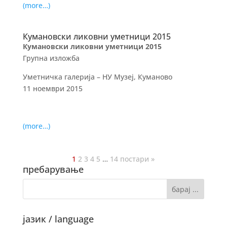
(more…)
Кумановски ликовни уметници 2015
Кумановски ликовни уметници 2015
Групна изложба
Уметничка галерија – НУ Музеј, Куманово
11 ноември 2015
(more…)
1
2
3
4
5
…
14
постари »
пребарување
јазик / language