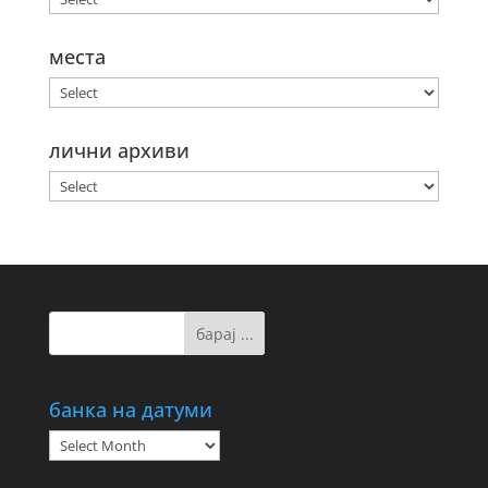
места
лични архиви
банка на датуми
банка
на