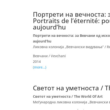
Портрети на вечноста: 
Portraits de l’éternité: p
aujourd’hu
Портрети на вечноста: за Вевчани од искона до
aujourd’hu
Ликовна колонија „Вевчански видувања” / Ré
Вевчани / Vevchani
2014
(more…)
Светот на уметноста / T
Светот на уметноста / The World Of Art
Меѓународна ликовна колонија „Вевчански ви