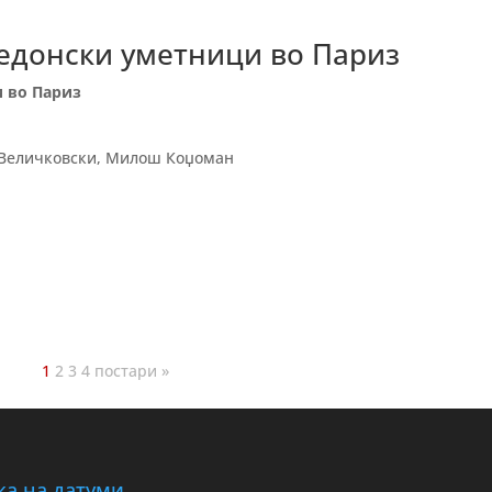
едонски уметници во Париз
 во Париз
р Величковски, Милош Коџоман
1
2
3
4
постари »
ка на датуми