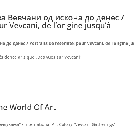
за Вевчани од искона до денес /
our Vevcani, de l’origine jusqu’à
 денес / Portraits de l’éternité: pour Vevcani, de l’origine jus
sidence ar s que „Des vues sur Vevcani”
he World Of Art
дувања“ / International Art Colony “Vevcani GatherIngs”