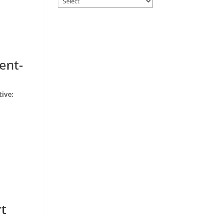
ent-
ive:
rt