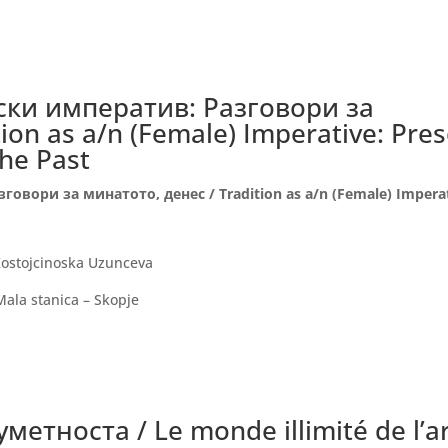
ски императив: Разговори за
ion as a/n (Female) Imperative: Pres
he Past
овори за минатото, денес / Tradition as a/n (Female) Imperat
ostojcinoska Uzunceva
ala stanica – Skopje
етноста / Le monde illimité de l’a