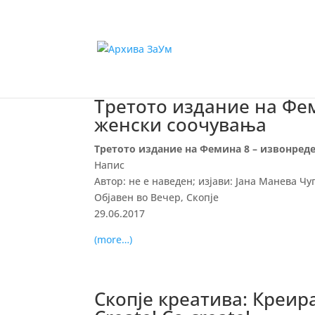
Третото издание на Фем
женски соочувања
Третото издание на Фемина 8 – извонред
Напис
Автор: не е наведен; изјави: Јана Манева Чу
Објавен во Вечер, Скопје
29.06.2017
(more…)
Скопје креатива: Креирај