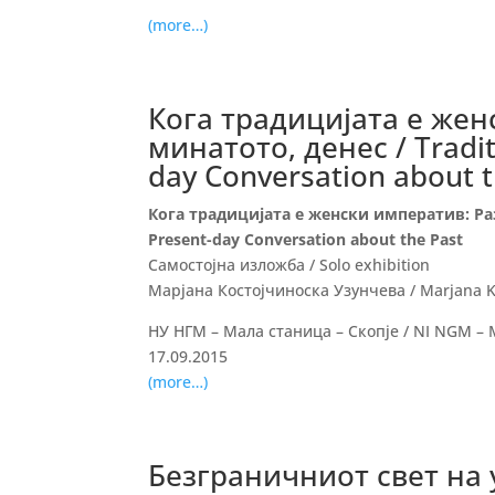
(more…)
Кога традицијата е жен
минатото, денес / Tradit
day Conversation about t
Кога традицијата е женски императив: Разг
Present-day Conversation about the Past
Самостојна изложба / Solo exhibition
Марјана Костојчиноска Узунчева / Marjana K
НУ НГМ – Мала станица – Скопје / NI NGM – M
17.09.2015
(more…)
Безграничниот свет на ум