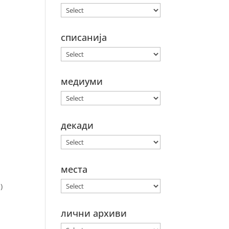
списанија
медиуми
декади
места
)
лични архиви