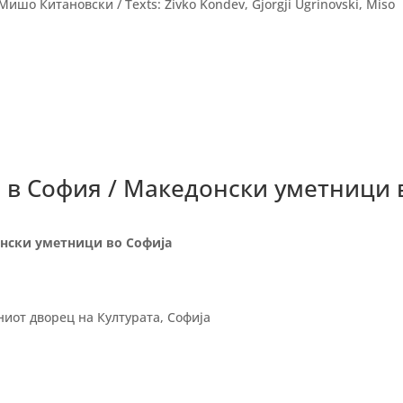
Мишо Китановски / Texts: Zivko Kondev, Gjorgji Ugrinovski, Miso
в София / Македонски уметници 
нски уметници во Софија
ниот дворец на Културата, Софија