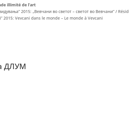
illimité de l’art
дувања“ 2015: „Вевчани во светот – светот во Вевчани“ / Rési
ni” 2015: Vevcani dans le monde – Le monde à Vevcani
на ДЛУМ