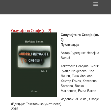
Силувајте го Скопје (кн. 2)
Силувајте го Скопје (кн.
2)
Публикација
Автор / уредник: Небојша
Вилиќ
Текстови: Небојша Вилиќ,
Јулија Илијевска, Леа
Линин, Тина Иванова,
Хектор Гомез, Катерина
Богоева, Васко
Маглешов, Емил Бакев
Издавач: 3П с.из., Скопје
(Едиција: Текстови за уметноста)
2015