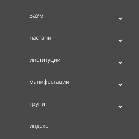
ЗаУм
настани
институции
манифестации
групи
индекс