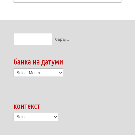
банка на датуми
банка
на
датуми
контекст