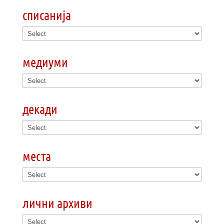
списанија
медиуми
декади
места
лични архиви