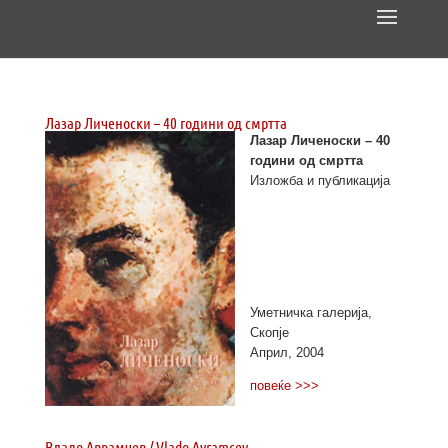
Лазар Личеноски – 40 години од смртта
Лазар Личеноски – 40
години од смртта
Изложба и публикација
Уметничка галерија,
Скопје
Април, 2004
повеќе >>>
Владо Аврамчев / Vlado Avramcev