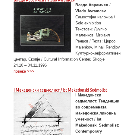
Владо Аврамчев /
Vlado Avramcev
Самостојна изложба /
Solo exhibition
Текстови: Љупчо
Маленков, Михаил
Ренџов / Texts: Ljupco
Malenkov, Mihail Rendjov
Културно-информативен
центар, Скопје / Cultural Information Center, Skopje
24.10 – 04.11.1996
повеќе >>>
I Македонски седмолист / Ist Makedonski Sedmolist
I Македонски
седмолист: Тенденции
во современата
македонска ликовна
уметност / Ist
Makedonski Sedmolist:
Contemporary