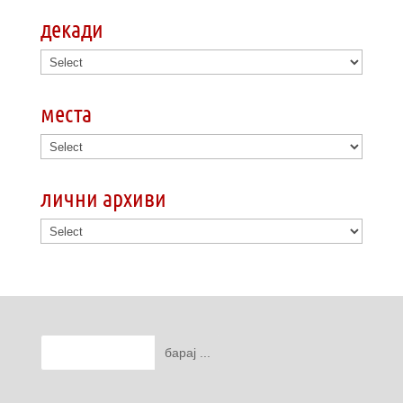
декади
места
лични архиви