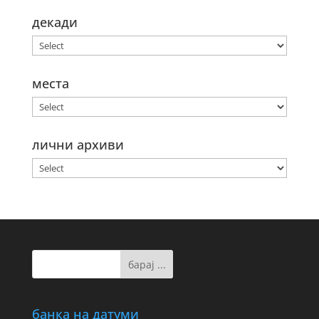
декади
места
лични архиви
банка на датуми