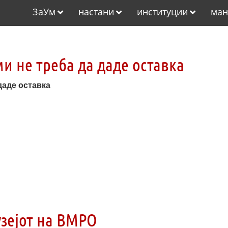
ЗаУм
настани
институции
ман
и не треба да даде оставка
даде оставка
узејот на ВМРО