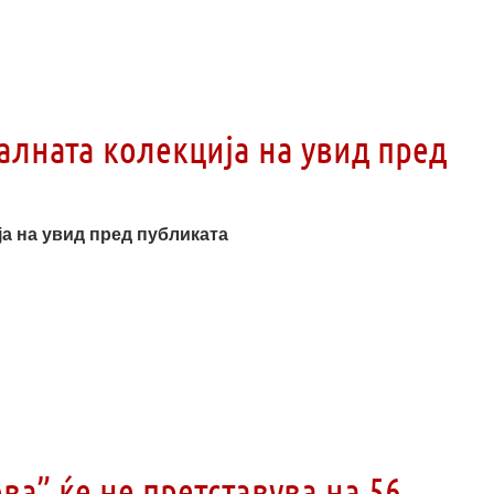
алната колекција на увид пред
а на увид пред публиката
ва” ќе не претставува на 56.