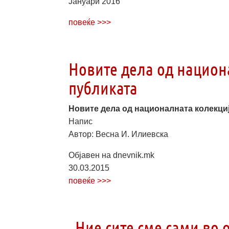
Јануари 2016
повеќе >>>
Новите дела од национ
публиката
Новите дела од националната колекциј
Напис
Автор: Весна И. Илиевска
Објавен на dnevnik.mk
30.03.2015
повеќе >>>
„Ние сите сме сами во о