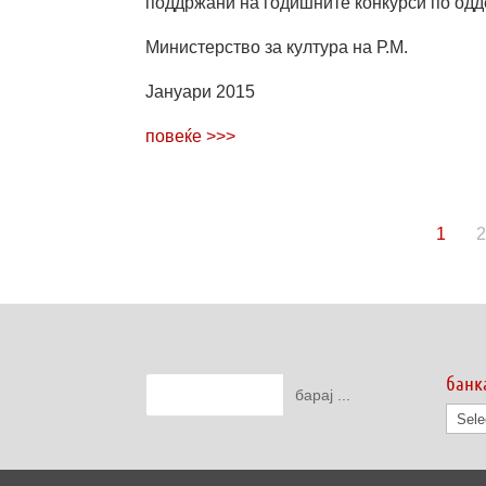
поддржани на годишните конкурси по одде
Министерство за култура на Р.М.
Јануари 2015
повеќе >>>
1
2
банк
банк
на
дату