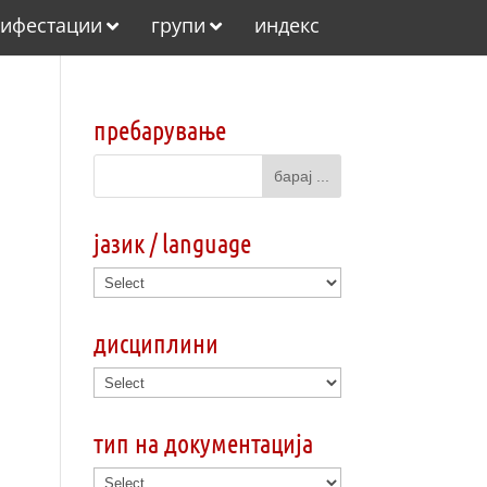
ифестации
групи
индекс
пребарување
јазик / language
дисциплини
тип на документација