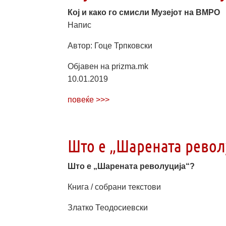
Кој и како го смисли Музејот на ВМРО
Напис
Автор: Гоце Трпковски
Објавен на prizma.mk
10.01.2019
повеќе >>>
Што е „Шарената револ
Што е „Шарената револуција“?
Книга / собрани текстови
Златко Теодосиевски