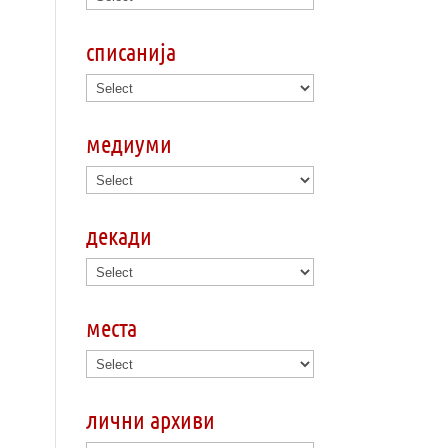
списанија
медиуми
декади
места
лични архиви