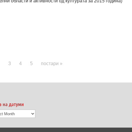
лни области и активности од културата за 2015 година)
3
4
5
постари »
а на датуми
а
ми