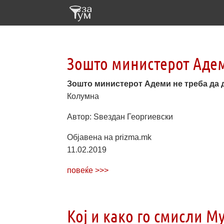
Зошто министерот Адем
Зошто министерот Адеми не треба да 
Колумнa
Автор: Sвездан Георгиевски
Објавена на prizma.mk
11.02.2019
повеќе >>>
Кој и како го смисли М