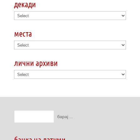
декади
места
лични архиви
банка на датуми