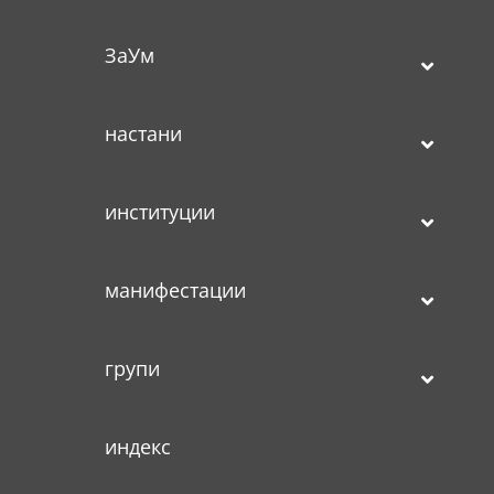
ЗаУм
настани
институции
манифестации
групи
индекс