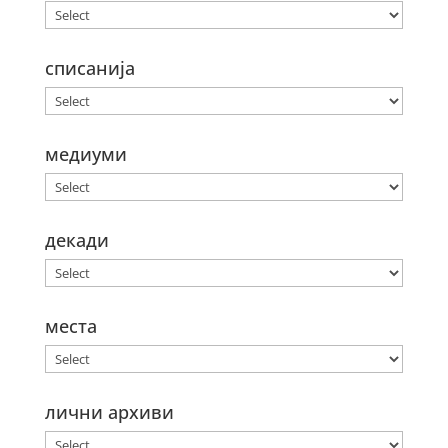
списанија
медиуми
декади
места
лични архиви