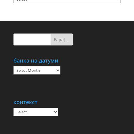
банка на датуми
банка
на
датуми
контекст