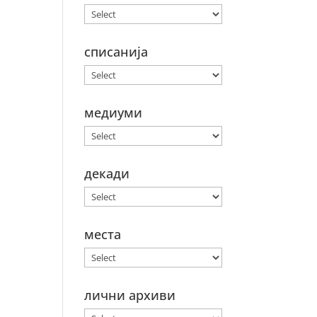
списанија
медиуми
декади
места
лични архиви